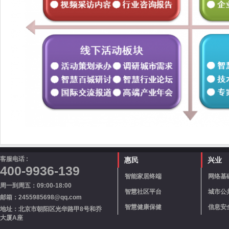
客服电话 :
惠民
兴业
400-9936-139
智能家居终端
网络基
周一到周五：09:00-18:00
智慧社区平台
城市公
邮箱：2455985698@qq.com
智慧健康保健
信息安
地址：北京市朝阳区光华路甲8号和乔
大厦A座