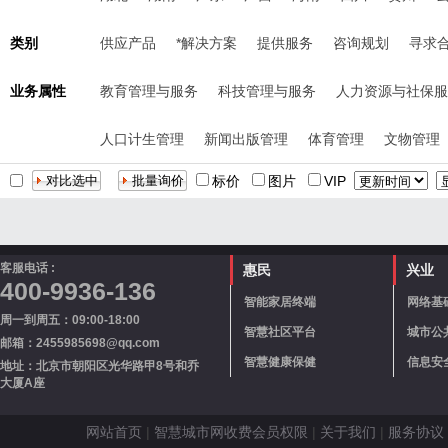
类别
供应产品
*解决方案
提供服务
咨询规划
寻求
业务属性
教育管理与服务
科技管理与服务
人力资源与社保服
人口计生管理
新闻出版管理
体育管理
文物管理
标价
图片
VIP
客服电话 :
惠民
兴业
400-9936-136
智能家居终端
网络基
周一到周五：09:00-18:00
智慧社区平台
城市公
邮箱：2455985698@qq.com
智慧健康保健
信息安
地址：北京市朝阳区光华路甲8号和乔
大厦A座
网站首页
|
智慧城市网收费会员权限
|
关于我们
|
服务协议