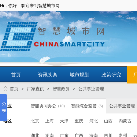
Hi，你好，欢迎来到智慧城市网
首页
资讯头条
城市规划
政策研究
首页
厂家直供
智慧政务
公共事业管理
>
>
>
动态
智慧应用
商圈
智慧城镇
行业
智能协同办公
智能综合监管
公共事业管理
(10)
(6)
地区
北京
上海
天津
重庆
河北
山西
内蒙古
湖北
湖南
广东
广西
海南
四川
贵州