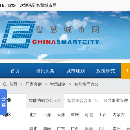
Hi，你好，欢迎来到智慧城市网
首页
资讯头条
城市规划
政策研究
首页
厂家直供
智慧政务
智能协同办公
>
>
>
动态
智慧应用
商圈
智慧城镇
行业
智能协同办公
智能综合监管
公共事业管理
(10)
(6)
地区
北京
上海
天津
重庆
河北
山西
内蒙古
湖北
湖南
广东
广西
海南
四川
贵州