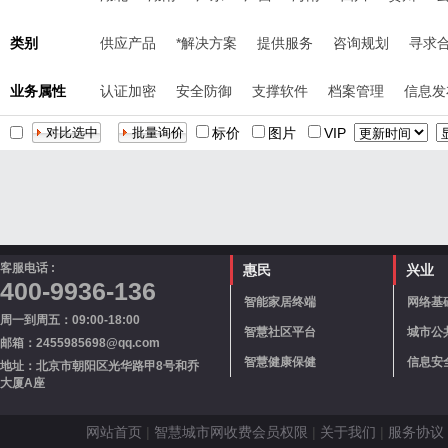
类别
供应产品
*解决方案
提供服务
咨询规划
寻求
业务属性
认证加密
安全防御
支撑软件
档案管理
信息发
标价
图片
VIP
客服电话 :
惠民
兴业
400-9936-136
智能家居终端
网络基
周一到周五：09:00-18:00
智慧社区平台
城市公
邮箱：2455985698@qq.com
智慧健康保健
信息安
地址：北京市朝阳区光华路甲8号和乔
大厦A座
网站首页
|
智慧城市网收费会员权限
|
关于我们
|
服务协议