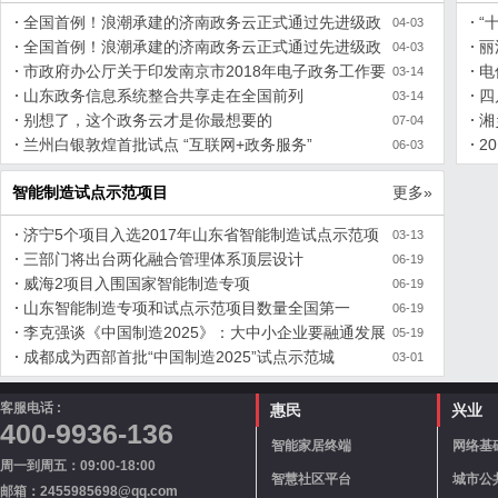
全国首例！浪潮承建的济南政务云正式通过先进级政
“
04-03
务云评估
全国首例！浪潮承建的济南政务云正式通过先进级政
丽
04-03
务云评估
市政府办公厅关于印发南京市2018年电子政务工作要
电
03-14
点的通知
山东政务信息系统整合共享走在全国前列
式
四
03-14
别想了，这个政务云才是你最想要的
万
湘
07-04
兰州白银敦煌首批试点 “互联网+政务服务”
覆
2
06-03
智能制造试点示范项目
更多»
济宁5个项目入选2017年山东省智能制造试点示范项
03-13
目
三部门将出台两化融合管理体系顶层设计
06-19
威海2项目入围国家智能制造专项
06-19
山东智能制造专项和试点示范项目数量全国第一
06-19
李克强谈《中国制造2025》：大中小企业要融通发展
05-19
成都成为西部首批“中国制造2025”试点示范城
03-01
客服电话 :
惠民
兴业
400-9936-136
智能家居终端
网络基
周一到周五：09:00-18:00
智慧社区平台
城市公
邮箱：2455985698@qq.com