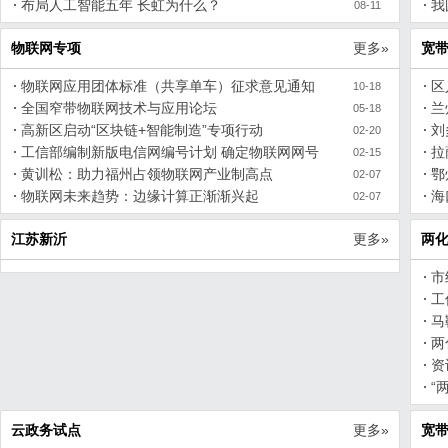
世
布局人工智能五年 长虹为什么？
我
08-11
物联网专项
更多»
宽
物联网应用团体标准（共享单车）征求意见通知
区
10-18
全国窄带物联网技术与应用论坛
兰
05-18
高新区启动“区块链+智能制造”专项行动
刘
02-20
工信部编制新版电信网编号计划 确定物联网网号
拉
02-15
黄训松：助力福州占领物联网产业制高点
鄂
02-07
物联网未来趋势：边缘计算正渐渐兴起
海
02-07
江苏新沂
更多»
两
市
工
准
马
两
资
力
“
业
云政务试点
更多»
宽