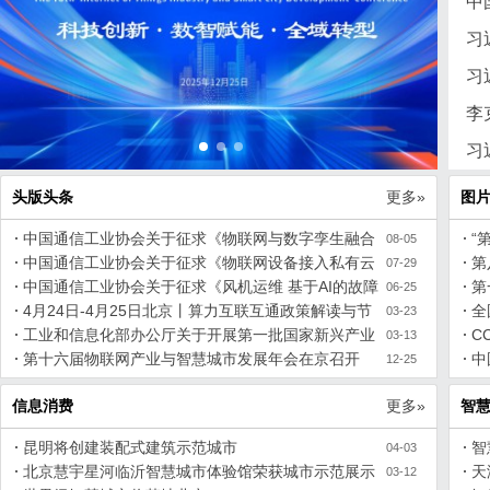
中
战
习
习
李
步
习
三
头版头条
更多»
图
中国通信工业协会关于征求《物联网与数字孪生融合
“
08-05
系统参考架构（征求意见稿）》团体标准意见的函
中国通信工业协会关于征求《物联网设备接入私有云
第
07-29
的兼容性规范（征求意见稿）》团体标准意见的函
中国通信工业协会关于征求《风机运维 基于AI的故障
第
06-25
预测与健康管理(PHM)规范（征求意见稿）》团体标准意
4月24日-4月25日北京丨算力互联互通政策解读与节
全
03-23
见的函
点建设方案高级研修班
工业和信息化部办公厅关于开展第一批国家新兴产业
C
03-13
发展示范基地创建遴选工作的通知
第十六届物联网产业与智慧城市发展年会在京召开
应
中
12-25
作
信息消费
更多»
智
昆明将创建装配式建筑示范城市
智
04-03
北京慧宇星河临沂智慧城市体验馆荣获城市示范展示
年
天
03-12