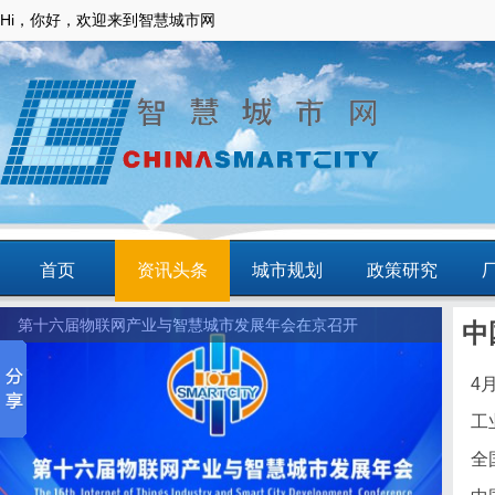
Hi，你好，欢迎来到智慧城市网
首页
资讯头条
城市规划
政策研究
第十六届物联网产业与智慧城市发展年会在京召开
中
动态
智慧应用
商圈
智慧城镇
与
4
与
工
兴
全