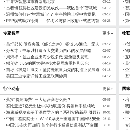
厅
世界级智慧城市将落地北京
慧
智
03-12
吕巷镇智慧社区建设初见成效——我区首个“智慧城
智
03-12
市”建设试点
温州如何打造“智慧城市”？ 中科院院士提中肯意见
国
03-12
PPP模式助力徐州——亿街区与徐州政府正式签约智
第
06-26
慧社区PPP项目
专家智库
更多»
物
苗圩部长:做客央视《部长之声》 畅谈5G通信、无人
抢
03-12
驾驶、人工智能等热点话题
孙永才：中车以打造五大交通为自己的发展战略
智
物
02-07
周鸿祎：创业企业出海少说多做 避免巨头发现
互
08-22
邬贺铨：5G的两大关键技术是网络重构和云化
苏
04-19
苗圩《求是》撰文：坚持走质量为先的制造业发展道
企
04-18
路
美国工业专家详解工业互联网妙用
业
基
04-12
行业动态
更多»
国
落实“提速降费” 三大运营商怎么做？
培
05-05
努比亚近7亿元出让中兴物联股份 将聚焦手机领域
我
12-01
海康威视发布基于深度学习的全系列安防新品 引领行
郑
10-31
业智能变革
中国工程院院士： Win10系统严重危害中国网络安全
看
工
08-11
中国5G实力再加码 首个并行多通道信道测试平台面
专
08-11